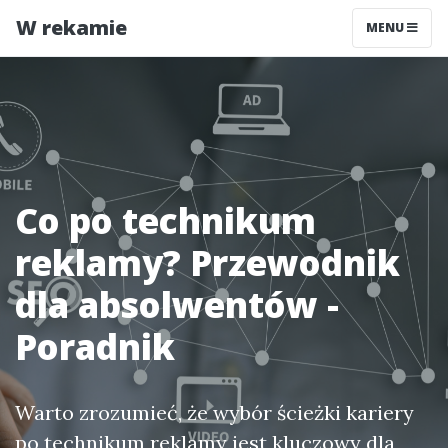
W rekamie
MENU
Co po technikum
reklamy? Przewodnik
dla absolwentów -
Poradnik
Warto zrozumieć, że wybór ścieżki kariery
po technikum reklamy jest kluczowy dla