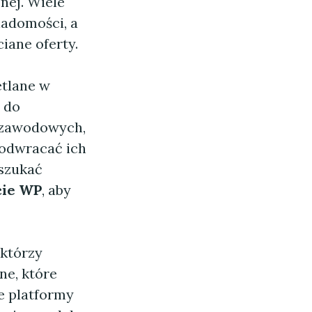
nej. Wiele
iadomości, a
iane oferty.
etlane w
 do
h zawodowych,
odwracać ich
szukać
cie WP
, aby
którzy
e, które
re platformy