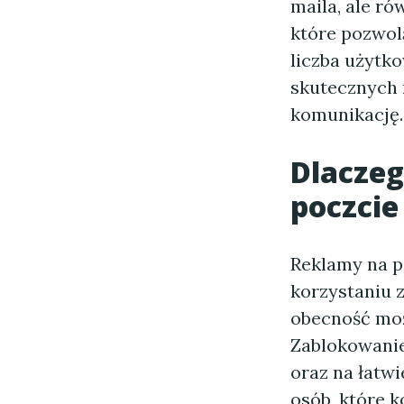
maila, ale r
które pozwolą
liczba użytko
skutecznych 
komunikację.
Dlacze
poczcie
Reklamy na p
korzystaniu z
obecność moż
Zablokowanie
oraz na łatwi
osób, które 