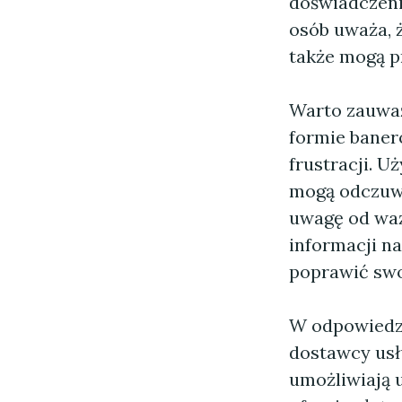
doświadczeni
osób uważa, 
także mogą p
Warto zauważ
formie baner
frustracji. U
mogą odczuwa
uwagę od waż
informacji n
poprawić swoj
W odpowiedzi
dostawcy usł
umożliwiają u