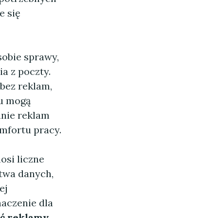
e się
sobie sprawy,
a z poczty.
 bez reklam,
mu mogą
anie reklam
omfortu pracy.
osi liczne
stwa danych,
ej
naczenie dla
ać reklamy