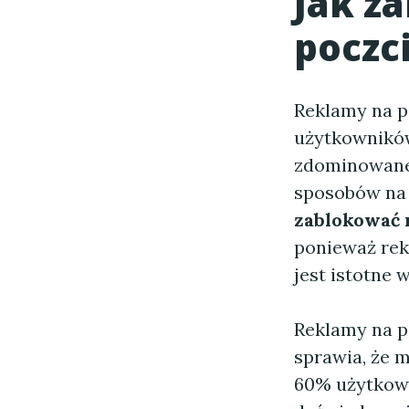
Jak z
poczc
Reklamy na p
użytkowników
zdominowane 
sposobów na 
zablokować 
ponieważ rek
jest istotne 
Reklamy na p
sprawia, że 
60% użytkown