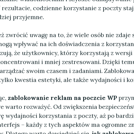
 rezultacie, codzienne korzystanie z poczty staj
dziej przyjemne.
 zwrócić uwagę na to, że wiele osób nie zdaje 
mogą wpływać na ich doświadczenia z korzystani
ują, że użytkownicy, którzy korzystają z wersji
skoncentrowani i mniej zestresowani. Dzięki te
zarządzać swoim czasem i zadaniami. Zablokow
tylko kwestia estetyki, ale także wydajności i k
ąc,
zablokowanie reklam na poczcie WP
przyn
óre warto rozważyć. Od zwiększenia bezpieczeń
 wydajności korzystania z poczty, aż po bardzi
interfejs – każdy z tych aspektów ma ogromne z
. Dlatego warto dowiedzieć się,
jak zablokow