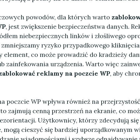
czowych powodów, dla których warto
zabloko
WP
, jest zwiększenie bezpieczeństwa danych. R
ródłem niebezpiecznych linków i złośliwego op
e, zmniejszamy ryzyko przypadkowego kliknięci
y element, co może prowadzić do kradzieży da
b zainfekowania urządzenia. Warto więc zainw
 zablokować reklamy na poczcie WP
, aby chro
na poczcie WP wpływa również na przejrzystość 
to zajmują cenną przestrzeń na ekranie, co mo
ezorientacji. Użytkownicy, którzy zdecydują się
, mogą cieszyć się bardziej uporządkowanym w
ądzanie wiadomościami i szybsze odnajdywanie