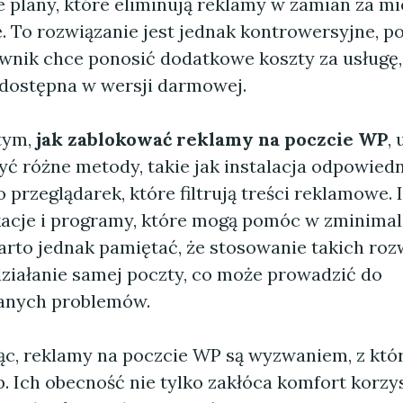
e plany, które eliminują reklamy w zamian za mi
. To rozwiązanie jest jednak kontrowersyjne, p
wnik chce ponosić dodatkowe koszty za usługę,
dostępna w wersji darmowej.
tym,
jak zablokować reklamy na poczcie WP
,
ć różne metody, takie jak instalacja odpowied
 przeglądarek, które filtrują treści reklamowe. I
kacje i programy, które mogą pomóc w zminimal
arto jednak pamiętać, że stosowanie takich ro
ziałanie samej poczty, co może prowadzić do
anych problemów.
, reklamy na poczcie WP są wyzwaniem, z któ
b. Ich obecność nie tylko zakłóca komfort korzys