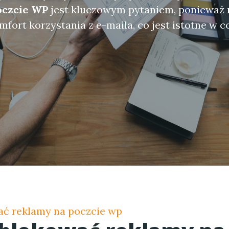
oczcie WP
jest kluczowym pytaniem, ponieważ
fort korzystania z e-maila, co jest istotne w c
ać reklamy na poczcie wp