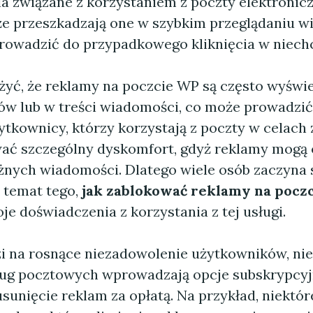
a związane z korzystaniem z poczty elektronicz
że przeszkadzają one w szybkim przeglądaniu w
rowadzić do przypadkowego kliknięcia w niechc
yć, że reklamy na poczcie WP są często wyświ
ów lub w treści wiadomości, co może prowadzić
żytkownicy, którzy korzystają z poczty w celac
ć szczególny dyskomfort, gdyż reklamy mogą 
nych wiadomości. Dlatego wiele osób zaczyna 
a temat tego,
jak zablokować reklamy na pocz
e doświadczenia z korzystania z tej usługi.
 na rosnące niezadowolenie użytkowników, nie
ug pocztowych wprowadzają opcje subskrypcyjn
sunięcie reklam za opłatą. Na przykład, niektó