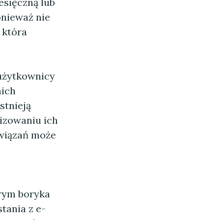
esięczną lub
onieważ nie
 która
 użytkownicy
nich
stnieją
izowaniu ich
związań może
rym boryka
tania z e-