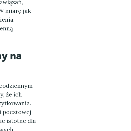
związań,
 W miarę jak
ienia
ienną
my na
 codziennym
y, że ich
żytkowania.
i pocztowej
ie istotne dla
owych.