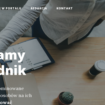
J W PORTALU
REDAKCJA
KONTAKT
lamy
dnik
zdominowane
posobów na ich
kować