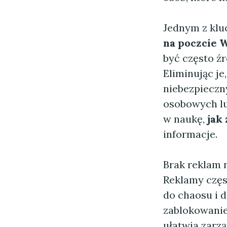
Jednym z klu
na poczcie 
być często ź
Eliminując j
niebezpieczn
osobowych lu
w naukę,
jak
informacje.
Brak reklam 
Reklamy częs
do chaosu i d
zablokowanie
ułatwia zarz