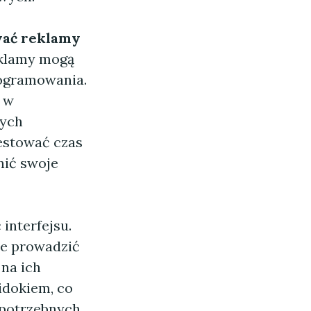
wać reklamy
eklamy mogą
rogramowania.
a w
nych
estować czas
nić swoje
interfejsu.
że prowadzić
 na ich
idokiem, co
 potrzebnych