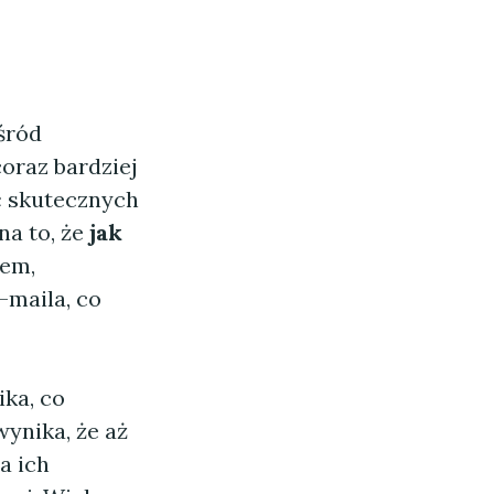
śród
oraz bardziej
ć skutecznych
na to, że
jak
iem,
-maila, co
ka, co
ynika, że aż
a ich