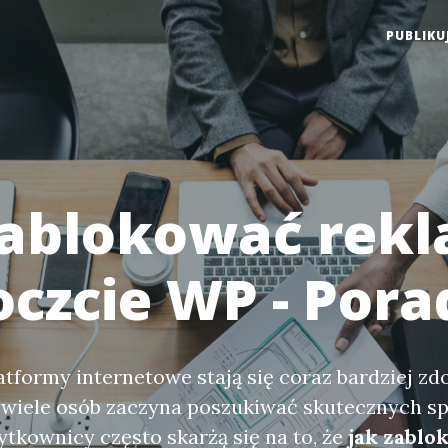
PUBLIKU
zablokować rek
oczcie WP - Pora
atformy internetowe stają się coraz bardziej 
 wiele osób zaczyna poszukiwać skutecznych s
tkownicy często skarżą się na to, że
jak zablo