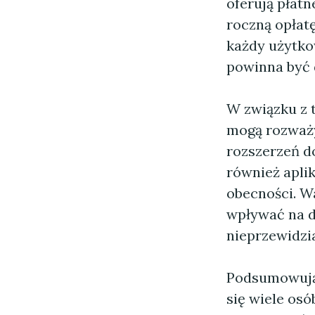
oferują płatn
roczną opłatę
każdy użytko
powinna być 
W związku z 
mogą rozważy
rozszerzeń do
również apli
obecności. W
wpływać na d
nieprzewidzi
Podsumowując
się wiele osó