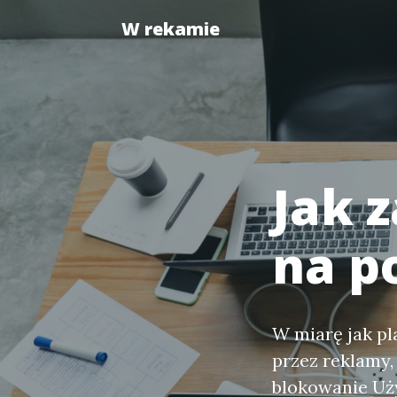
W rekamie
Jak 
na p
W miarę jak pl
przez reklamy,
blokowanie Uży