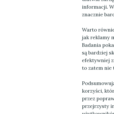
informacji. W
znacznie bar
Warto również
jak reklamy 
Badania pokaz
są bardziej 
efektywniej 
to zatem nie 
Podsumowuj
korzyści, kt
przez poprawę
przejrzysty 
użytkowników