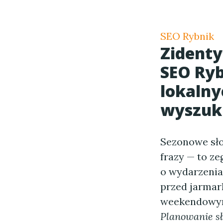
SEO Rybnik
Zidenty
SEO Ryb
lokalnyc
wyszuk
Sezonowe sło
frazy — to ze
o wydarzeniac
przed jarmar
weekendowymi 
Planowanie s