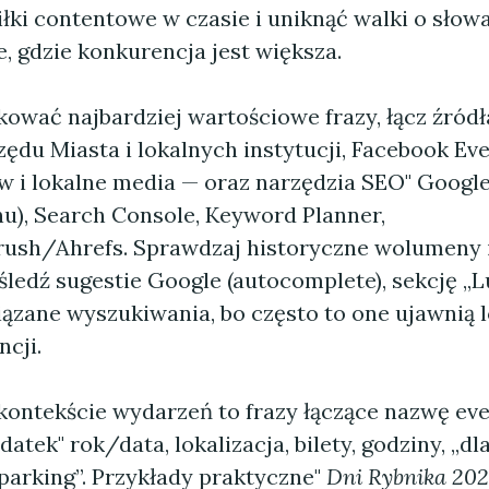
łki contentowe w czasie i uniknąć walki o słow
, gdzie konkurencja jest większa.
kować najbardziej wartościowe frazy, łącz źródła
ędu Miasta i lokalnych instytucji, Facebook Eve
w i lokalne media — oraz narzędzia SEO" Google
nu), Search Console, Keyword Planner,
ush/Ahrefs. Sprawdzaj historyczne wolumeny 
ledź sugestie Google (autocomplete), sekcję „L
iązane wyszukiwania, bo często to one ujawnią l
ncji.
 kontekście wydarzeń to frazy łączące nazwę ev
tek" rok/data, lokalizacja, bilety, godziny, „dla
„parking”. Przykłady praktyczne"
Dni Rybnika 202