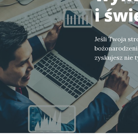
i świ
Jeśli Twoja st
bożonarodzeni
zyskujesz nie t