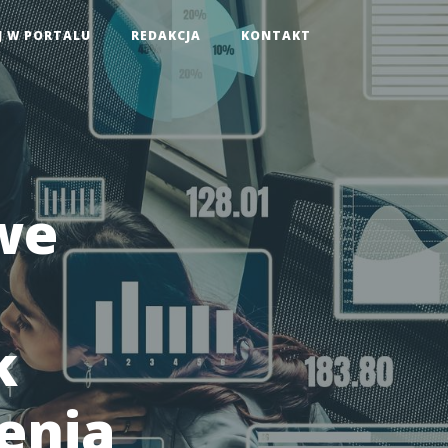
J W PORTALU
REDAKCJA
KONTAKT
we
k
enia