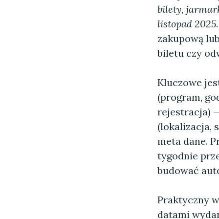
bilety
,
jarmar
listopad 2025
zakupową lub 
biletu czy o
Kluczowe jes
(program, god
rejestracja)
(lokalizacja,
meta dane. Pr
tygodnie prz
budować autor
Praktyczny w
datami wydarz