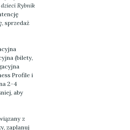
 dzieci Rybnik
ntencję
ę, sprzedaż
acyjna
yjna (bilety,
gacyjna
ess Profile i
 na 2–4
niej, aby
wiązany z
zy, zaplanuj