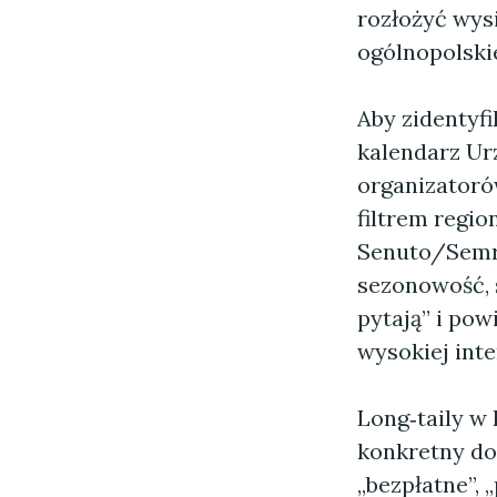
rozłożyć wysi
ogólnopolskie
Aby zidentyfi
kalendarz Urz
organizatoró
filtrem regio
Senuto/Semr
sezonowość, ś
pytają” i pow
wysokiej inte
Long‑taily w
konkretny doda
„bezpłatne”, 