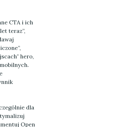
ne CTA i ich
et teraz”,
odawaj
iczone”,
jscach" hero,
 mobilnych.
e
ynnik
czególnie dla
tymalizuj
lementuj Open