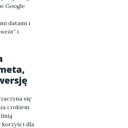
y w Google
ymi datami i
owrót” i
a
meta,
wersję
zaczyna się
ia i rokiem
linią
 korzyści dla