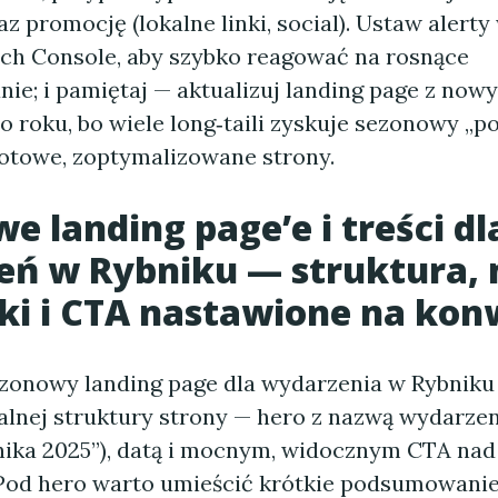
az promocję (lokalne linki, social). Ustaw alert
rch Console, aby szybko reagować na rosnące
ie; i pamiętaj — aktualizuj landing page z now
o roku, bo wiele long‑taili zyskuje sezonowy „p
otowe, zoptymalizowane strony.
e landing page’e i treści dl
ń w Rybniku — struktura, 
i i CTA nastawione na kon
zonowy landing page dla wydarzenia w Rybniku 
kalnej struktury strony — hero z nazwą wydarzen
nika 2025”), datą i mocnym, widocznym CTA nad 
 Pod hero warto umieścić krótkie podsumowanie