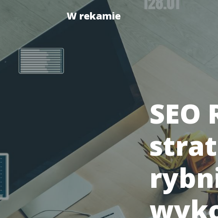
W rekamie
SEO 
stra
rybn
wyko