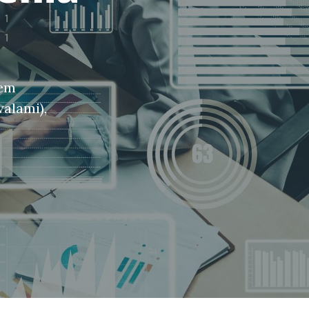
iem
alami),