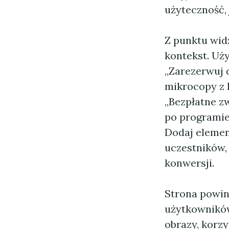
użyteczność, 
Z punktu wid
kontekst. Uży
„Zarezerwuj 
mikrocopy z k
„Bezpłatne zw
po programie,
Dodaj elemen
uczestników,
konwersji.
Strona powinn
użytkowników
obrazy, korz