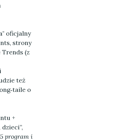
a
" oficjalny
nts, strony
 Trends (z
i
udzie też
ong‑taile o
entu +
 dzieci”,
5 program i