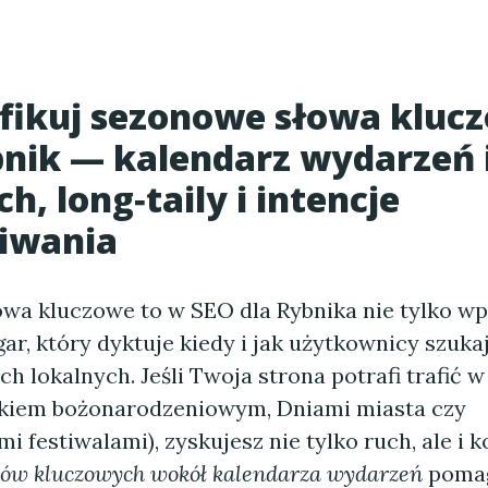
fikuj sezonowe słowa kluc
nik — kalendarz wydarzeń 
h, long‑taily i intencje
iwania
wa kluczowe to w SEO dla Rybnika nie tylko w
gar, który dyktuje kiedy i jak użytkownicy szuka
h lokalnych. Jeśli Twoja strona potrafi trafić w
kiem bożonarodzeniowym, Dniami miasta czy
festiwalami), zyskujesz nie tylko ruch, ale i k
łów kluczowych wokół kalendarza wydarzeń
pomag