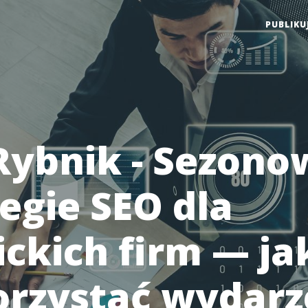
PUBLIKU
Rybnik - Sezono
tegie SEO dla
ickich firm — ja
rzystać wydarz