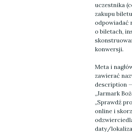
uczestnika (c
zakupu biletu
odpowiadać n
o biletach, i
skonstruowan
konwersji.
Meta i nagłów
zawierać naz
description —
„Jarmark Boż
„Sprawdź pro
online i skor
odzwierciedl
daty/lokaliz