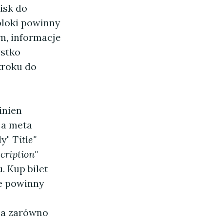
isk do
bloki powinny
m, informacje
ystko
kroku do
inien
 a meta
dy"
Title"
cription"
 Kup bilet
ie powinny
=
wia zarówno