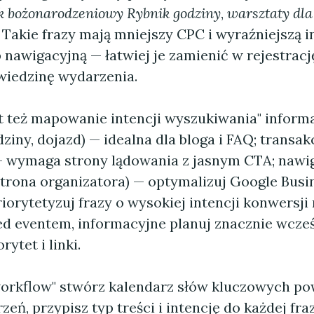
k bożonarodzeniowy Rybnik godziny
,
warsztaty dla
. Takie frazy mają mniejszy CPC i wyraźniejszą i
nawigacyjną — łatwiej je zamienić w rejestracj
dwiedzinę wydarzenia.
t też mapowanie intencji wyszukiwania" inform
ziny, dojazd) — idealna dla bloga i FAQ; transakc
 — wymaga strony lądowania z jasnym CTA; nawi
 strona organizatora) — optymalizuj Google Busin
iorytetyzuj frazy o wysokiej intencji konwersji
ed eventem, informacyjne planuj znacznie wcześ
ytet i linki.
orkflow" stwórz kalendarz słów kluczowych po
eń, przypisz typ treści i intencję do każdej fra