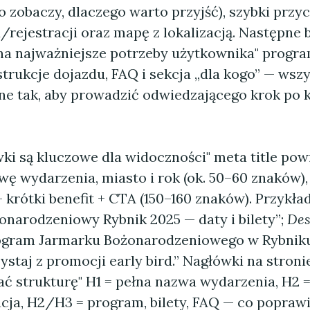
o zobaczy, dlaczego warto przyjść), szybki przyc
/rejestracji oraz mapę z lokalizacją. Następne 
a najważniejsze potrzeby użytkownika" progra
nstrukcje dojazdu, FAQ i sekcja „dla kogo” — wsz
e tak, aby prowadzić odwiedzającego krok po 
ki są kluczowe dla widoczności" meta title pow
wę wydarzenia, miasto i rok (ok. 50–60 znaków),
 krótki benefit + CTA (150–160 znaków). Przykła
onarodzeniowy Rybnik 2025 — daty i bilety”;
Des
gram Jarmarku Bożonarodzeniowego w Rybniku.
zystaj z promocji early bird.” Nagłówki na stron
ać strukturę" H1 = pełna nazwa wydarzenia, H2 
acja, H2/H3 = program, bilety, FAQ — co popra