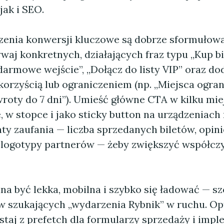
jak i SEO.
zenia konwersji kluczowe są dobrze sformułowa
waj konkretnych, działających fraz typu „Kup bil
darmowe wejście”, „Dołącz do listy VIP” oraz d
orzyścią lub ograniczeniem (np. „Miejsca ogran
roty do 7 dni”). Umieść główne CTA w kilku mie
 w stopce i jako sticky button na urządzeniach
ty zaufania — liczba sprzedanych biletów, opini
 logotypy partnerów — żeby zwiększyć współcz
a być lekka, mobilna i szybko się ładować — sz
 szukających „wydarzenia Rybnik” w ruchu. Op
ystaj z prefetch dla formularzy sprzedaży i imp