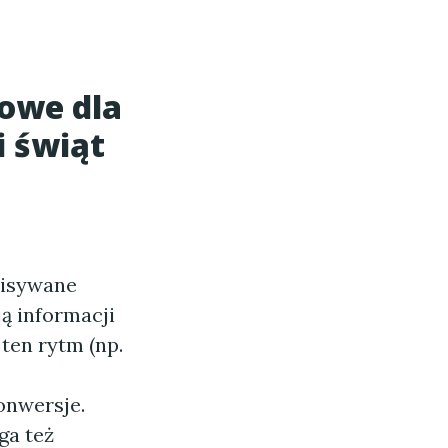
zowe dla
i świąt
pisywane
ją informacji
 ten rytm (np.
onwersje.
a też