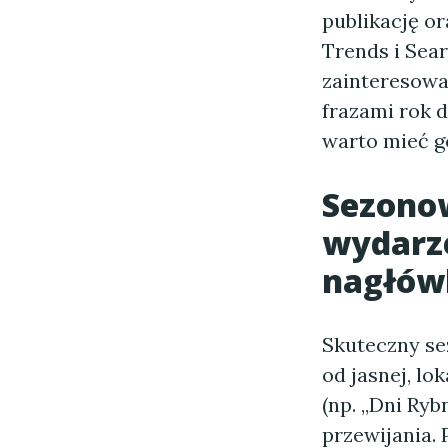
publikację or
Trends i Sea
zainteresowan
frazami rok d
warto mieć g
Sezonow
wydarze
nagłówk
Skuteczny se
od jasnej, lo
(np. „Dni Ryb
przewijania.