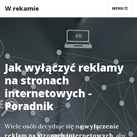
W rekamie
MENU
Jak wyłączyć reklamy
na stronach
internetowych -
Poradnik
Wiele osób decyduje się na
wyłączenie
reklam na stronach internetowych
, aby