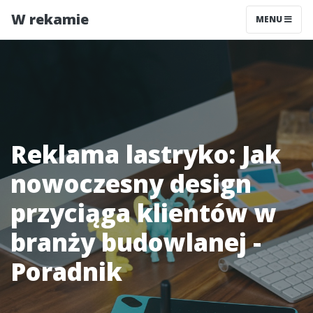
W rekamie
MENU
Reklama lastryko: Jak
nowoczesny design
przyciąga klientów w
branży budowlanej -
Poradnik