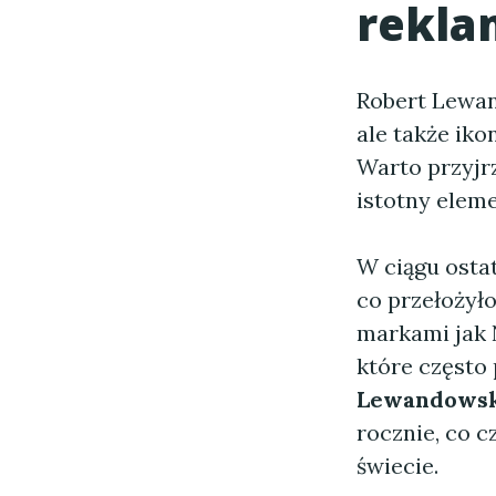
rekla
Robert Lewand
ale także ik
Warto przyjr
istotny elem
W ciągu ostat
co przełożyło
markami jak 
które często 
Lewandowski
rocznie, co 
świecie.