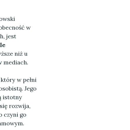
dowski
 obecność w
, jest
ile
ższe niż u
 w mediach.
który w pełni
sobistą. Jego
 istotny
ię rozwija,
o czyni go
klamowym.