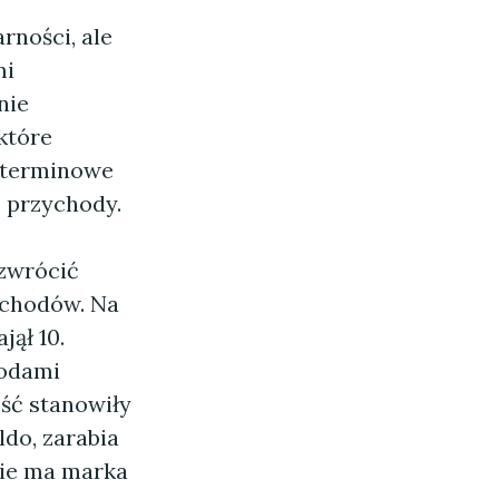
rności, ale
mi
nie
które
goterminowe
 przychody.
zwrócić
ochodów. Na
ął 10.
hodami
ść stanowiły
ldo, zarabia
nie ma marka