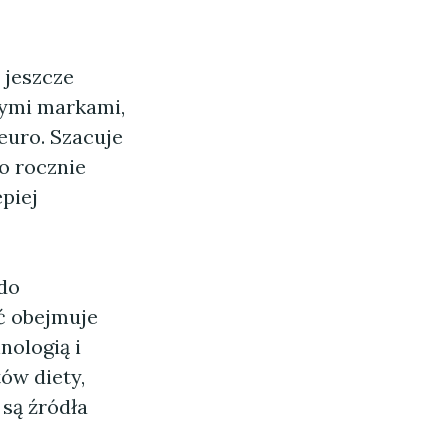
 jeszcze
nymi markami,
euro. Szacuje
o rocznie
piej
 do
ć obejmuje
nologią i
ów diety,
 są źródła