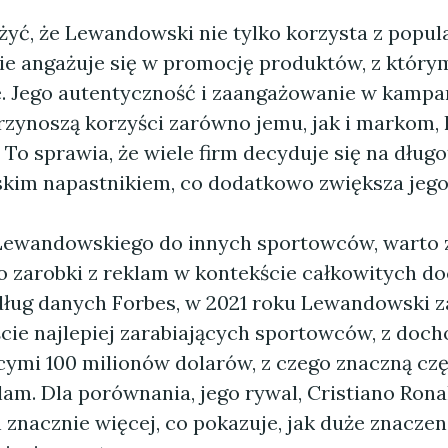
yć, że Lewandowski nie tylko korzysta z popula
ie angażuje się w promocję produktów, z który
. Jego autentyczność i zaangażowanie w kampa
zynoszą korzyści zarówno jemu, jak i markom, 
 To sprawia, że wiele firm decyduje się na dłu
kim napastnikiem, co dodatkowo zwiększa jego
Lewandowskiego do innych sportowców, warto 
o zarobki z reklam w kontekście całkowitych d
dług danych Forbes, w 2021 roku Lewandowski zaj
ście najlepiej zarabiających sportowców, z doc
cymi 100 milionów dolarów, z czego znaczną czę
am. Dla porównania, jego rywal, Cristiano Rona
 znacznie więcej, co pokazuje, jak duże znacze