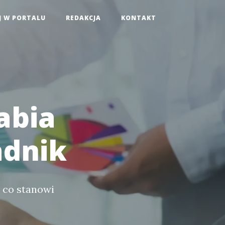
J W PORTALU
REDAKCJA
KONTAKT
abia
adnik
, co stanowi