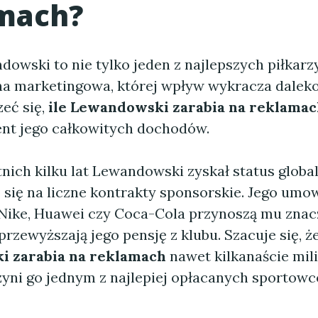
mach?
owski to nie tylko jeden z najlepszych piłkarzy
ona marketingowa, której wpływ wykracza daleko
zeć się,
ile Lewandowski zarabia na reklama
ent jego całkowitych dochodów.
nich kilku lat Lewandowski zyskał status globa
 się na liczne kontrakty sponsorskie. Jego umo
Nike, Huawei czy Coca-Cola przynoszą mu znac
przewyższają jego pensję z klubu. Szacuje się, ż
 zarabia na reklamach
nawet kilkanaście mil
czyni go jednym z najlepiej opłacanych sportow