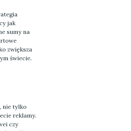
ategia
cy jak
mne sumy na
ortowe
lko zwiększa
łym świecie.
 nie tylko
ecie reklamy.
wei czy