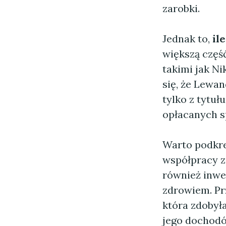
zarobki.
Jednak to,
il
większą częś
takimi jak Ni
się, że Lewa
tylko z tytu
opłacanych s
Warto podkre
współpracy z
również inwes
zdrowiem. Pr
która zdobyła
jego dochodó