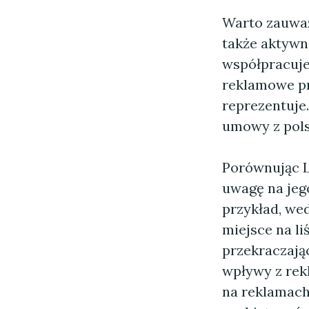
Warto zauważ
także aktywn
współpracuje
reklamowe pr
reprezentuje.
umowy z pols
Porównując 
uwagę na jeg
przykład, we
miejsce na li
przekraczają
wpływy z rekl
na reklamach