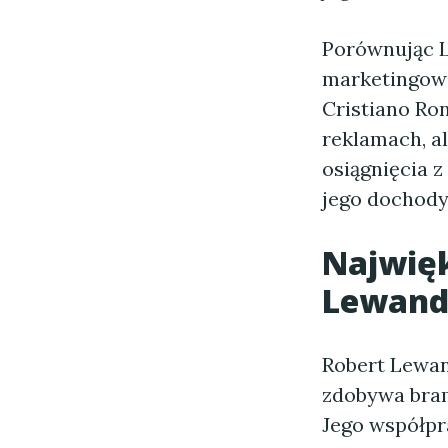
Porównując L
marketingowa
Cristiano Ro
reklamach, a
osiągnięcia z
jego dochody
Najwię
Lewand
Robert Lewand
zdobywa bram
Jego współpr