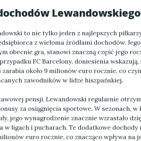
 dochodów Lewandowskiego
owski to nie tylko jeden z najlepszych piłkarzy
zedsiębiorca z wieloma źródłami dochodów. Jego
rym obecnie gra, stanowi znaczną część jego ro
przypadku FC Barcelony, doniesienia wskazują, 
zarabia około 9 milionów euro rocznie, co czyn
acanych zawodników w lidze hiszpańskiej.
awowej pensji, Lewandowski regularnie otrzy
onusy za osiągnięcia sportowe. W sezonach, w 
uły, jego wynagrodzenie znacznie wzrastało dz
a w ligach i pucharach. Te dodatkowe dochody
milionów euro rocznie, co znacząco wpływa na j