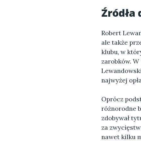
Źródła
Robert Lewand
ale także pr
klubu, w któ
zarobków. W 
Lewandowski 
najwyżej opł
Oprócz podst
różnorodne b
zdobywał tyt
za zwycięstw
nawet kilku 