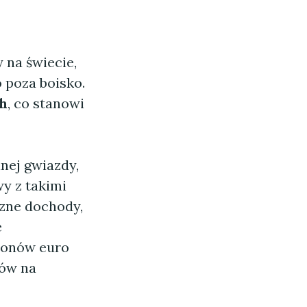
 na świecie,
 poza boisko.
ch
, co stanowi
lnej gwiazdy,
wy z takimi
zne dochody,
e
ionów euro
ców na