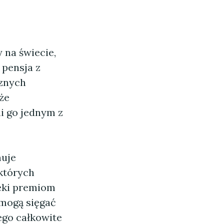
 na świecie,
 pensja z
cznych
że
i go jednym z
muje
których
ięki premiom
 mogą sięgać
ego całkowite