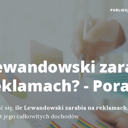
PUBLIKU
Lewandowski zar
eklamach? - Por
ć się,
ile Lewandowski zarabia na reklamach
nt jego całkowitych dochodów