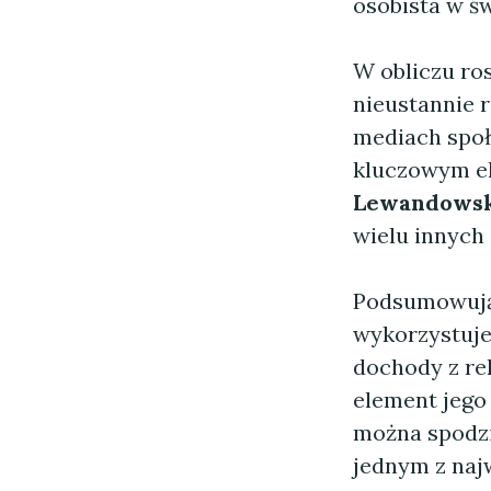
osobista w św
W obliczu ro
nieustannie 
mediach społ
kluczowym el
Lewandowski
wielu innych 
Podsumowując
wykorzystuje
dochody z rek
element jego 
można spodzie
jednym z naj