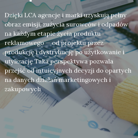
Dzięki LCA agencje i marki uzyskują pełny
obraz emisji, zużycia surowców i odpadów
na każdym etapie życia produktu
reklamowego — od projektu przez
produkcję i dystrybucję po użytkowanie i
utylizację Taka perspektywa pozwala
przejść od intuicyjnych decyzji do opartych
na danych działań marketingowych i
zakupowych