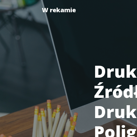
W rekamie
Druk
Źród
Druk
Polig