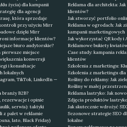
lu życia) dla kampanii
Reklama dla architekta: Ja
rategię dla agencji
klientów?
rasę, która sprzedaje
Jak stworzyć portfolio onl
ontroli przy użyciu Mirr
Reklama w ogrodach: Jak zi
padowe dzięki Mirr
kampanii marketingowych
oni informacje klientów?
Jak wykorzystać QR kody i
ejsze biuro audytorskie?
Reklamowe bukiety kwiató
a pierwsze miejsce
Case study: kampania rekla
większenia konwersji
klientów
gi i konsultacje
Szkolenia z marketingu: K
ch lokalnych
Szkolenia z marketingu dla
tagram, TikTok, LinkedIn —
Rośliny do reklamy: Jak zi
Rośliny w małej przestrzen
la branży B2B?
Reklama lastryko: Jak now
 rezerwacje i opinie
Zdjęcia produktów lastryko 
lik, serwis): taktyki
Jak skutecznie wdrożyć SEO
i z palet w reklamie
Sezonowe strategie SEO dla
na, lato, Black Friday)
lokalne