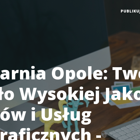
PUBLIKU
arnia Opole: Tw
ło Wysokiej Jako
ów i Usług
raficznych -