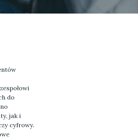
ientów
zespołowi
ch do
wno
y, jak i
czy cyfrowy.
howe