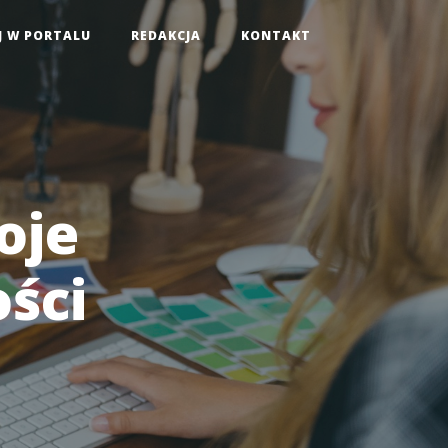
J W PORTALU
REDAKCJA
KONTAKT
oje
ści