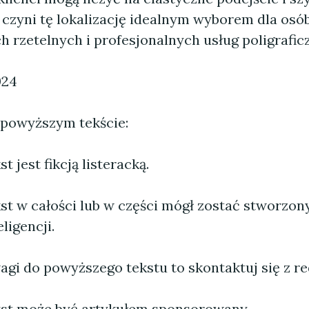
o czyni tę lokalizację idealnym wyborem dla osó
 rzetelnych i profesjonalnych usług poligrafic
024
 powyższym tekście:
 jest fikcją listeracką.
st w całości lub w części mógł zostać stworzo
ligencji.
agi do powyższego tekstu to skontaktuj się z re
st może być artykułem sponsorowany.