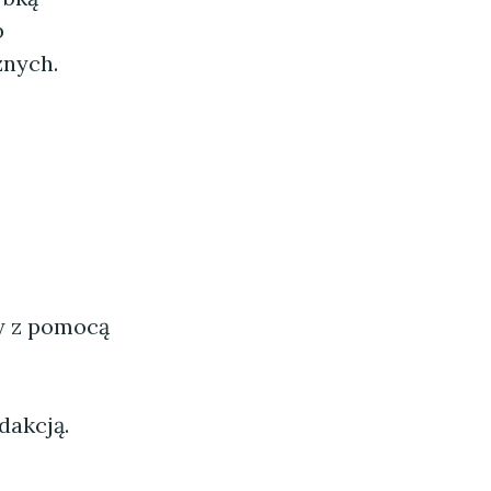
b
znych.
ny z pomocą
dakcją.