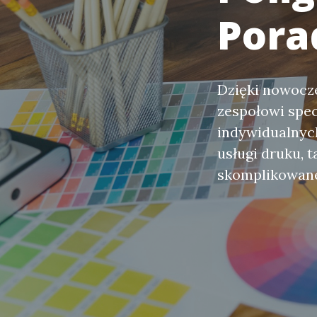
Pora
Dzięki nowoc
zespołowi spe
indywidualnych
usługi druku, ta
skomplikowane 