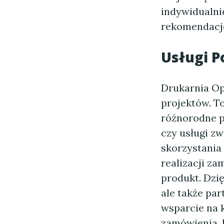
indywidualni
rekomendacj
Usługi P
Drukarnia Op
projektów. To
różnorodne pr
czy usługi z
skorzystania
realizacji za
produkt. Dzię
ale także pa
wsparcie na 
zamówienia, k