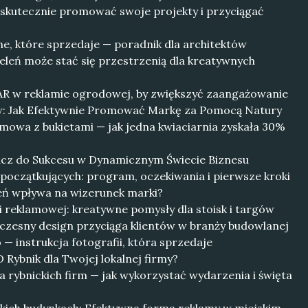
k skutecznie promować swoje projekty i przyciągać
ine, które sprzedaje — poradnik dla architektów
eleń może stać się przestrzenią dla kreatywnych
 AR w reklamie ogrodowej, by zwiększyć zaangażowanie
w: Jak Efektywnie Promować Markę za Pomocą Natury
mowa z bukietami — jak jedna kwiaciarnia zyskała 30%
lucz do Sukcesu w Dynamicznym Świecie Biznesu
 początkujących: program, oczekiwania i pierwsze kroki
eleń wpływa na wizerunek marki?
i reklamowej: kreatywne pomysły dla stoisk i targów
oczesny design przyciąga klientów w branży budowlanej
— instrukcja fotografii, która sprzedaje
 Rybnik dla Twojej lokalnej firmy?
 rybnickich firm — jak wykorzystać wydarzenia i święta