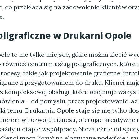
e, co przekłada się na zadowolenie klientów or
e.
oligraficzne w Drukarni Opole
ole to nie tylko miejsce, gdzie można zlecić w
 również centrum usług poligraficznych, które 
ocesy, takie jak projektowanie graficzne, intro
wiązane z przygotowaniem do druku. Klienci ma
 z kompleksowej obsługi, która obejmuje wszyst
mówienia – od pomysłu, przez projektowanie, aż 
ki temu, Drukarnia Opole staje się nie tylko do
rtnerem w rozwoju biznesu, oferując kreatywne 
każdym etapie współpracy. Niezależnie od specy
lienci mogą liczyć na elastyczne podejście i sz