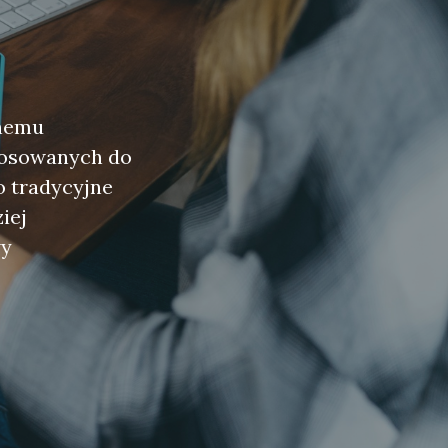
nemu
tosowanych do
o tradycyjne
ziej
wy