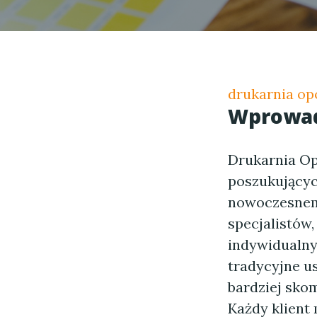
drukarnia op
Wprowad
Drukarnia Op
poszukującyc
nowoczesnem
specjalistów
indywidualny
tradycyjne usł
bardziej skom
Każdy klient