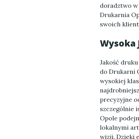
doradztwo w 
Drukarnia Opo
swoich klient
Wysoka 
Jakość druku
do Drukarni 
wysokiej kla
najdrobniejsz
precyzyjne o
szczególnie 
Opole podejm
lokalnymi art
wizji. Dzięki