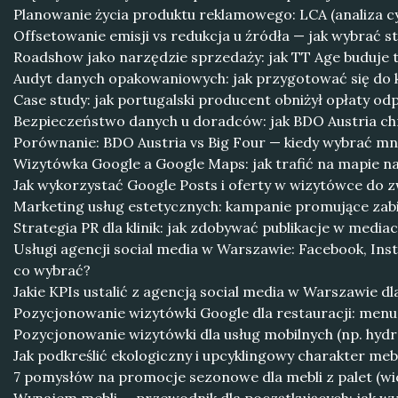
Planowanie życia produktu reklamowego: LCA (analiza cyk
Offsetowanie emisji vs redukcja u źródła — jak wybrać st
Roadshow jako narzędzie sprzedaży: jak TT Age buduje t
Audyt danych opakowaniowych: jak przygotować się do k
Case study: jak portugalski producent obniżył opłaty od
Bezpieczeństwo danych u doradców: jak BDO Austria chr
Porównanie: BDO Austria vs Big Four — kiedy wybrać mni
Wizytówka Google a Google Maps: jak trafić na mapie n
Jak wykorzystać Google Posts i oferty w wizytówce do z
Marketing usług estetycznych: kampanie promujące zabie
Strategia PR dla klinik: jak zdobywać publikacje w media
Usługi agencji social media w Warszawie: Facebook, Ins
co wybrać?
Jakie KPIs ustalić z agencją social media w Warszawie d
Pozycjonowanie wizytówki Google dla restauracji: menu,
Pozycjonowanie wizytówki dla usług mobilnych (np. hydrau
Jak podkreślić ekologiczny i upcyklingowy charakter mebl
7 pomysłów na promocje sezonowe dla mebli z palet (wios