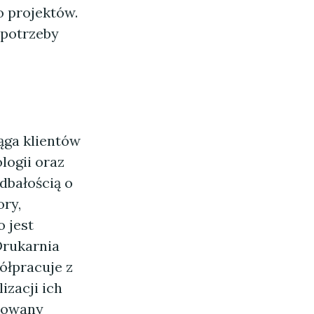
o projektów.
 potrzeby
ąga klientów
logii oraz
dbałością o
ory,
 jest
Drukarnia
ółpracuje z
izacji ich
ktowany