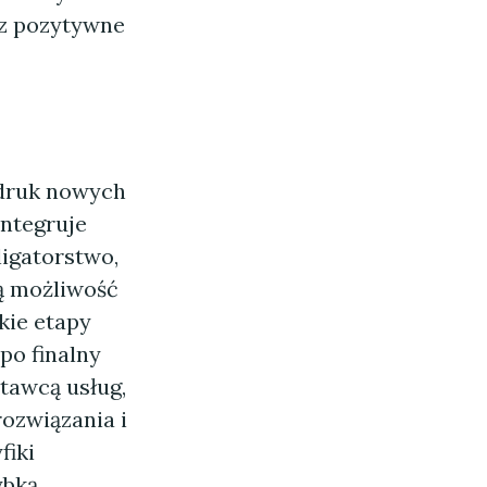
az pozytywne
ydruk nowych
integruje
ligatorstwo,
ją możliwość
kie etapy
po finalny
stawcą usług,
rozwiązania i
fiki
ybką