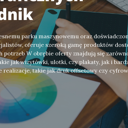
dnik
zesnemu parku maszynowemu oraz doświadczo
cjalistów, oferuje szeroką gamę produktów dos
 potrzeb W obrębie oferty znajdują się zarówn
kie jak wizytówki, ulotki, czy plakaty, jak i bard
realizacje, takie jak druk offsetowy czy cyfro