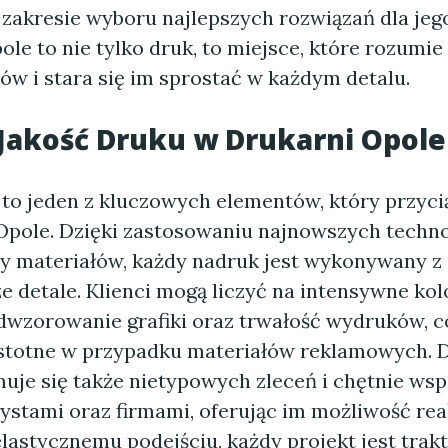
zakresie wyboru najlepszych rozwiązań dla jeg
le to nie tylko druk, to miejsce, które rozumie
ów i stara się im sprostać w każdym detalu.
Jakość Druku w Drukarni Opole
 to jeden z kluczowych elementów, który przyci
Opole. Dzięki zastosowaniu najnowszych techno
sy materiałów, każdy nadruk jest wykonywany z 
e detale. Klienci mogą liczyć na intensywne kol
dwzorowanie grafiki oraz trwałość wydruków, co
istotne w przypadku materiałów reklamowych. 
uje się także nietypowych zleceń i chętnie wsp
ystami oraz firmami, oferując im możliwość real
 elastycznemu podejściu, każdy projekt jest tra