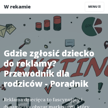
W rekamie
MENU
Gdzie zgłosić dziecko
do reklamy?
Przewodnik dla
rodziców - Poradnik
Reklama dziecięca to fascynujący i
dynamiczny obszar marketingu, który