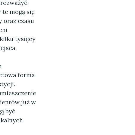
 rozważyć,
y te mogą się
my oraz czasu
eni
kilku tysięcy
ejsca.
h
żetowa forma
tycji.
 umieszczenie
lientów już w
gą być
okalnych