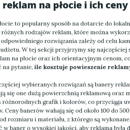
 reklam na płocie i ich ceny
łocie to popularny sposób na dotarcie do lokaln
le różnych rodzajów reklam, które można wykor
r odpowiedniego rozwiązania zależy od celu kam
udżetu. W tej sekcji przyjrzymy się najczęście
lam na płocie oraz ich orientacyjnym cenom, c
 na pytanie,
ile kosztuje powieszenie reklam
częściej wybieranych rozwiązań są banery rekl
ją się one dużą powierzchnią reklamową oraz 
 różnorodnych grafik i kolorów, co przyciąga 
. Ceny banerów wahają się od około 100 do 500 z
 od rozmiaru i materiału, z którego są wykonane
 w baner o wysokiej jakości, aby reklama była 