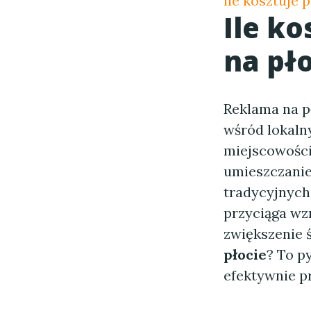
ile kosztuje 
Ile k
na pł
Reklama na p
wśród lokaln
miejscowości
umieszczanie 
tradycyjnych
przyciąga wz
zwiększenie 
płocie
? To p
efektywnie p