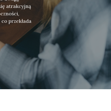
się atrakcyjną
czności,
 co przekłada