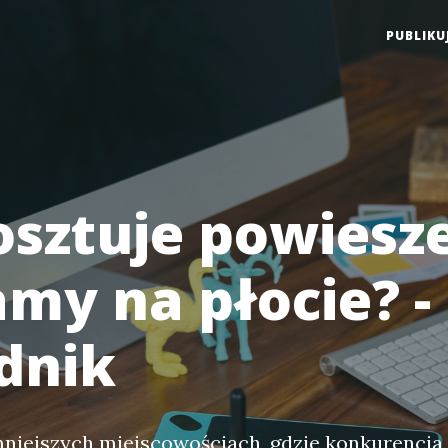
PUBLIKU
kosztuje powiesz
amy na płocie? -
dnik
mniejszych miejscowościach, gdzie konkurencja