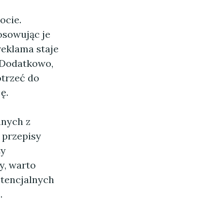
ocie.
osowując je
reklama staje
. Dodatkowo,
otrzeć do
ę.
anych z
 przepisy
ży
y, warto
tencjalnych
.