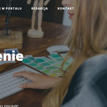
J W PORTALU
REDAKCJA
KONTAKT
enie
 o uwagę