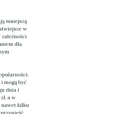
ją mniejszą
łatwiejsze w
 zależności
aniem dla
onym
opularności.
 i mogą być
u dnia i
zł, a w
nawet kilku
 przynieść