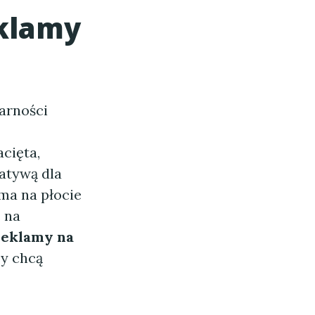
eklamy
arności
cięta,
natywą dla
ma na płocie
 na
reklamy na
zy chcą