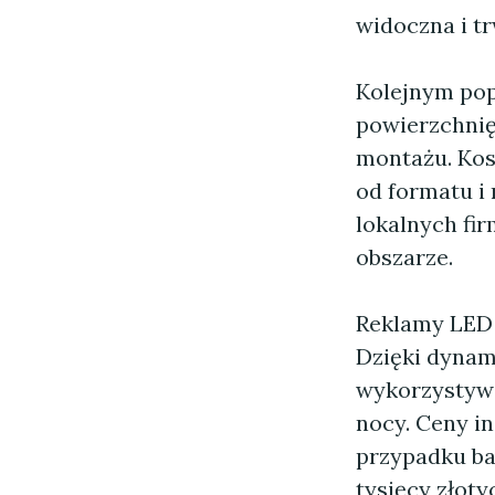
widoczna i tr
Kolejnym pop
powierzchnię 
montażu. Kosz
od formatu i
lokalnych fi
obszarze.
Reklamy LED 
Dzięki dynam
wykorzystywa
nocy. Ceny in
przypadku ba
tysięcy złot