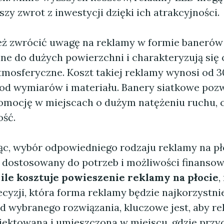
zy zwrot z inwestycji dzięki ich atrakcyjności.
ż zwrócić uwagę na reklamy w formie banerów
lne do dużych powierzchni i charakteryzują się
mosferyczne. Koszt takiej reklamy wynosi od 30
 od wymiarów i materiału. Banery siatkowe pozw
omocję w miejscach o dużym natężeniu ruchu, 
ość.
, wybór odpowiedniego rodzaju reklamy na pł
 dostosowany do potrzeb i możliwości finansow
,
ile kosztuje powieszenie reklamy na płocie
,
cyzji, która forma reklamy będzie najkorzystnie
od wybranego rozwiązania, kluczowe jest, aby re
jektowana i umieszczona w miejscu, gdzie przy