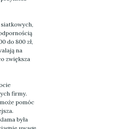
 siatkowych,
 odpornością
0 do 800 zł,
alają na
co zwiększa
ocie
ych firmy.
 może pomóc
jsza.
klama była
ciągnie uwagę