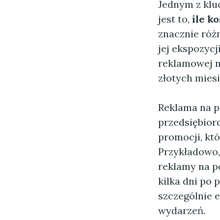
Jednym z klu
jest to,
ile k
znacznie różn
jej ekspozyc
reklamowej n
złotych miesi
Reklama na pł
przedsiębior
promocji, kt
Przykładowo,
reklamy na p
kilka dni po 
szczególnie 
wydarzeń.