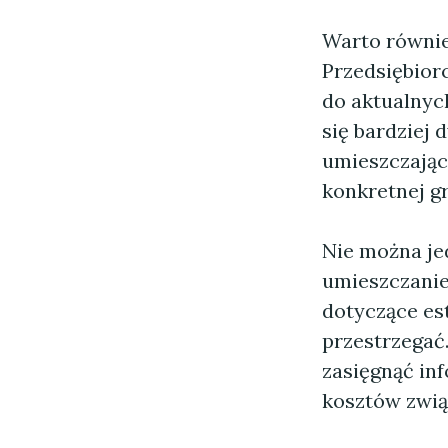
Warto równie
Przedsiębior
do aktualnyc
się bardziej
umieszczając
konkretnej g
Nie można je
umieszczanie
dotyczące est
przestrzegać
zasięgnąć in
kosztów zwią