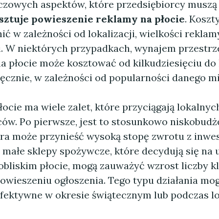
czowych aspektów, które przedsiębiorcy muszą
osztuje powieszenie reklamy na płocie
. Koszt
ić w zależności od lokalizacji, wielkości rekla
ji. W niektórych przypadkach, wynajem przestrz
a płocie może kosztować od kilkudziesięciu do 
ęcznie, w zależności od popularności danego mi
ocie ma wiele zalet, które przyciągają lokalnyc
ców. Po pierwsze, jest to stosunkowo niskobud
óra może przynieść wysoką stopę zwrotu z inwes
 małe sklepy spożywcze, które decydują się na
obliskim płocie, mogą zauważyć wzrost liczby k
powieszeniu ogłoszenia. Tego typu działania mo
efektywne w okresie świątecznym lub podczas l