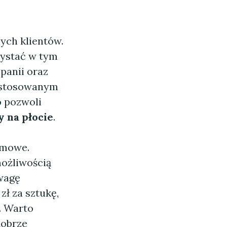
ych klientów.
zystać w tym
panii oraz
j stosowanym
o pozwoli
y na płocie
.
amowe.
możliwością
uwagę
ł za sztukę,
. Warto
dobrze