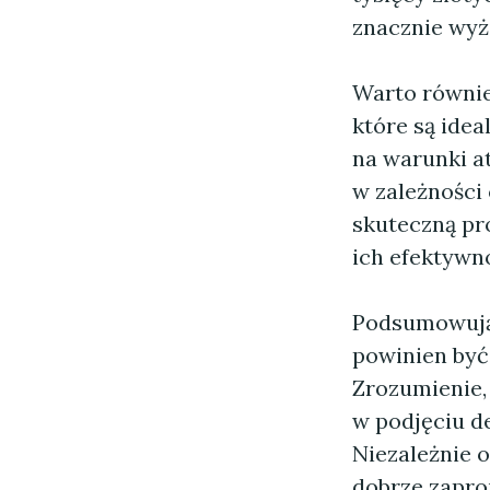
znacznie wyżs
Warto równie
które są idea
na warunki at
w zależności
skuteczną pr
ich efektywn
Podsumowując
powinien być
Zrozumienie
w podjęciu de
Niezależnie 
dobrze zapro