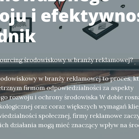
oju i efektywnoś
dnik
sourcing środowiskowy w branży reklamowej?
rodowiskowy w branży reklamowej to proces, kt
ętrznym firmom odpowiedzialności za aspekty
o rozwoju i ochrony środowiska W dobie rosn
kologicznej oraz coraz większych wymagań kli
iedzialności społecznej, firmy reklamowe zacz
 ich działania mogą mieć znaczący wpływ na śr