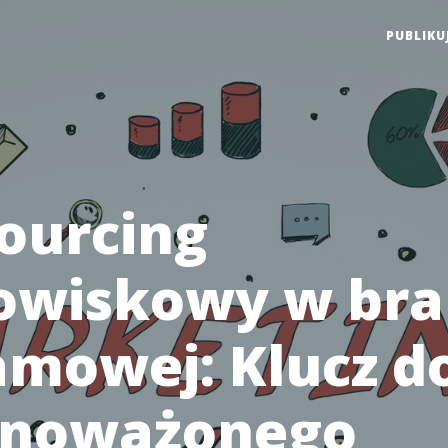
PUBLIKU
ourcing
owiskowy w bra
amowej: Klucz d
wnoważonego