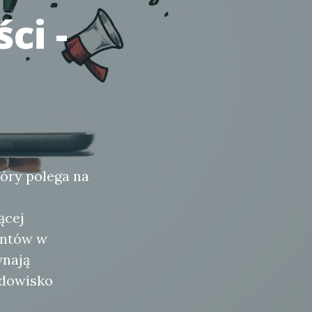
ci -
óry polega na
ącej
entów w
ynają
odowisko