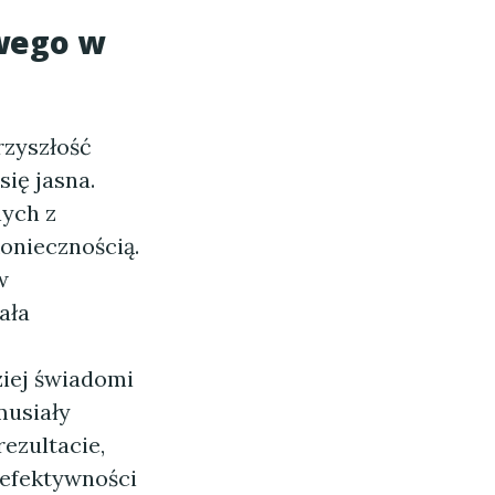
owego w
rzyszłość
ię jasna.
nych z
koniecznością.
w
ała
iej świadomi
musiały
ezultacie,
 efektywności