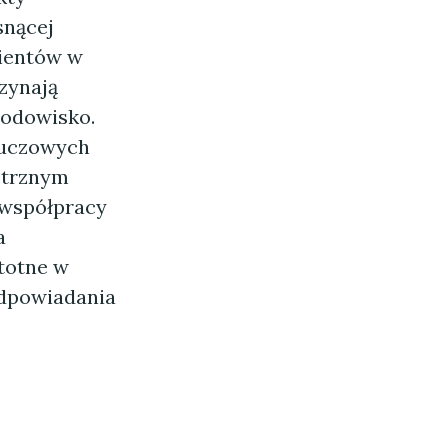
snącej
lientów w
zynają
rodowisko.
luczowych
ętrznym
 współpracy
a
stotne w
odpowiadania