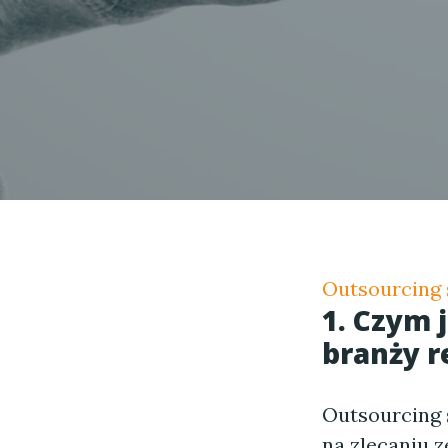
Outsourcing
1. Czym 
branży 
Outsourcing 
na zlecaniu 