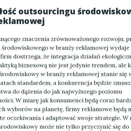
złość outsourcingu środowisk
reklamowej
snącego znaczenia zrównoważonego rozwoju, p
 środowiskowego w branży reklamowej wydaje s
firm dostrzega, że integracja działań ekologicz
ktyką biznesową nie jest jedynie trendem, ale 
środowiskowy w branży reklamowej stanie się 
 latach standardem, a konkurencja będzie zmusz
stwa do dążenia do jak najwyższego poziomu
ści. W miarę jak konsumenci będą coraz bardz
h wyborów na planetę, firmy reklamowe będą 
te oczekiwania i adaptować swoje strategie. W r
środowiskowy może nie tylko przyczynić się do