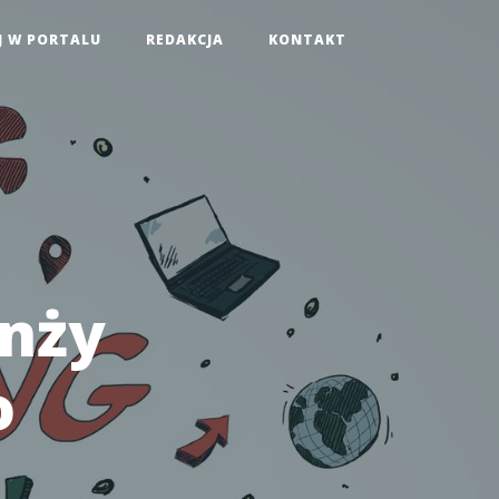
J W PORTALU
REDAKCJA
KONTAKT
nży
o