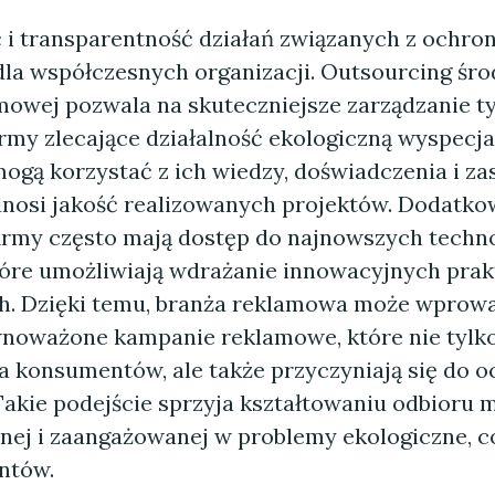
ć i transparentność działań związanych z ochro
dla współczesnych organizacji. Outsourcing ś
mowej pozwala na skuteczniejsze zarządzanie t
irmy zlecające działalność ekologiczną wyspec
gą korzystać z ich wiedzy, doświadczenia i za
nosi jakość realizowanych projektów. Dodatko
irmy często mają dostęp do najnowszych technol
tóre umożliwiają wdrażanie innowacyjnych prak
h. Dzięki temu, branża reklamowa może wprow
wnoważone kampanie reklamowe, które nie tylko
la konsumentów, ale także przyczyniają się do 
Takie podejście sprzyja kształtowaniu odbioru m
nej i zaangażowanej w problemy ekologiczne, c
entów.