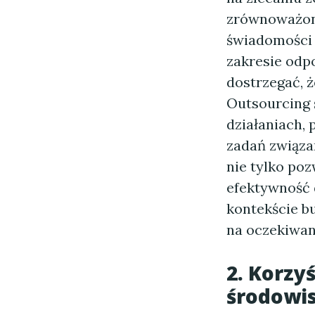
zrównoważone
świadomości 
zakresie odp
dostrzegać, 
Outsourcing 
działaniach,
zadań związa
nie tylko poz
efektywność 
kontekście b
na oczekiwa
2. Korzy
środowi