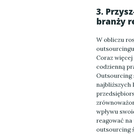
3. Przys
branży 
W obliczu ro
outsourcingu
Coraz więcej 
codzienną pra
Outsourcing 
najbliższych
przedsiębior
zrównoważono
wpływu swoic
reagować na 
outsourcing 