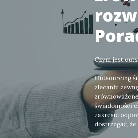
rozw
Pora
Czym jest out
Outsourcing ś
zlecaniu zewn
zrównoważoneg
świadomości e
zakresie odpow
dostrzegać, że