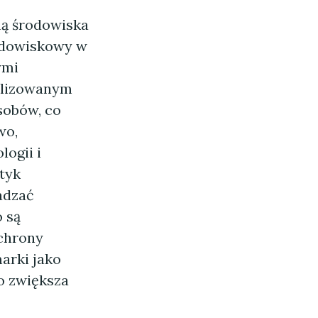
ną środowiska
rodowiskowy w
ymi
jalizowanym
sobów, co
wo,
ogii i
tyk
adzać
 są
ochrony
arki jako
o zwiększa