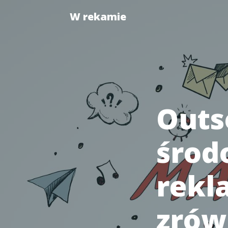
W rekamie
Outs
środ
rekl
zró