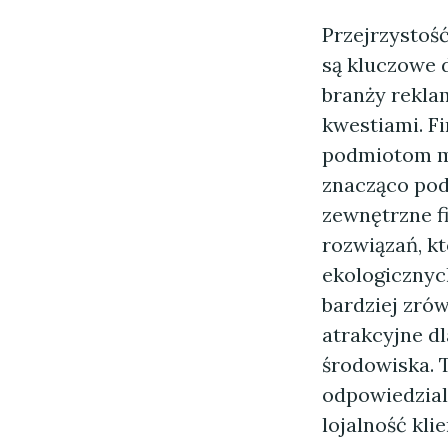
Przejrzystoś
są kluczowe 
branży rekla
kwestiami. F
podmiotom mo
znacząco pod
zewnętrzne f
rozwiązań, k
ekologicznyc
bardziej zró
atrakcyjne d
środowiska. 
odpowiedzial
lojalność kli