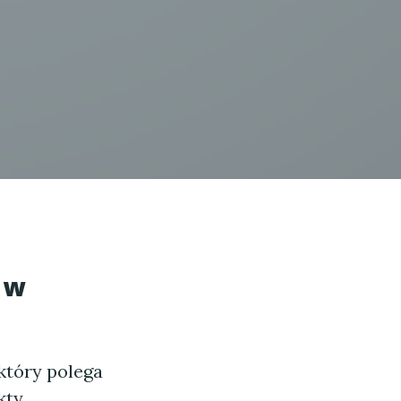
 w
który polega
kty