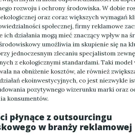
go rozwoju i ochrony środowiska. W dobie ro
ekologicznej oraz coraz większych wymagań k
owiedzialności społecznej, firmy reklamowe zac
że ich działania mogą mieć znaczący wpływ na ś
środowiskowy umożliwia im skupienie się na k
 przy jednoczesnym zlecaniu specjalistom zewn
nych z ekologicznymi standardami. Taki model
wala na obniżenie kosztów, ale również zwiększ
działań ekoinwestycyjnych, co jest niezwykle i
udowania pozytywnego wizerunku marki oraz 
nia konsumentów.
ści płynące z outsourcingu
skowego w branży reklamowej